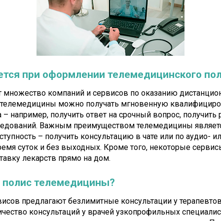
ется при оформлении телемедицинского по
т множество компаний и сервисов по оказанию дистанци
ю телемедицины можно получать мгновенную квалифицир
 – например, получить ответ на срочный вопрос, получит
ледований. Важным преимуществом телемедицины являет
ступность – получить консультацию в чате или по аудио- и
емя суток и без выходных. Кроме того, некоторые серви
тавку лекарств прямо на дом.
 полис телемедицины?
исов предлагают безлимитные консультации у терапевтов
ичество консультаций у врачей узкопрофильных специали