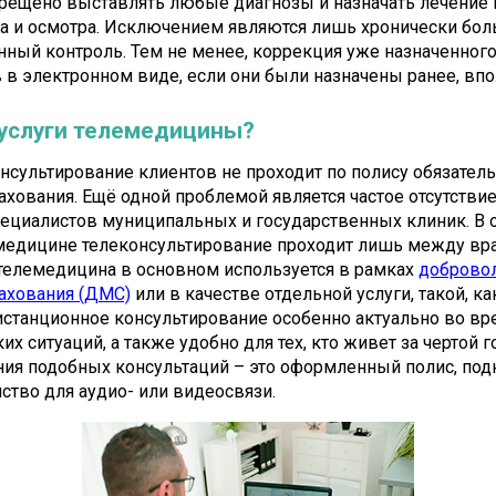
прещено выставлять любые диагнозы и назначать лечение 
а и осмотра. Исключением являются лишь хронически больн
ный контроль. Тем не менее, коррекция уже назначенного
 в электронном виде, если они были назначены ранее, вп
 услуги телемедицины?
нсультирование клиентов не проходит по полису обязател
ахования. Ещё одной проблемой является частое отсутстви
пециалистов муниципальных и государственных клиник. В 
медицине телеконсультирование проходит лишь между вра
телемедицина в основном используется в рамках
доброво
ахования (ДМС)
или в качестве отдельной услуги, такой, ка
станционное консультирование особенно актуально во вр
 ситуаций, а также удобно для тех, кто живет за чертой го
ния подобных консультаций – это оформленный полис, по
йство для аудио- или видеосвязи.