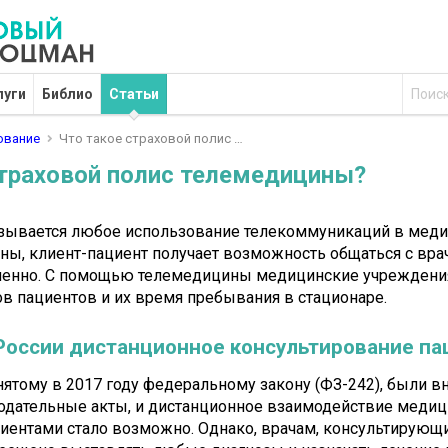
луги
Библио
Статьи
ование
Что такое страховой полис …
страховой полис телемедицины?
зывается любое использование телекоммуникаций в меди
ны, клиент-пациент получает возможность общаться с вра
аленно. С помощью телемедицины медицинские учреждени
в пациентов и их время пребывания в стационаре.
 России дистанционное консультирование п
нятому в 2017 году федеральному закону (ФЗ-242), были 
одательные акты, и дистанционное взаимодействие медиц
циентами стало возможно. Однако, врачам, консультирующ