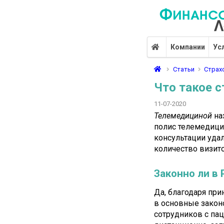
Компании
Ус
Статьи
Страх
Что такое 
11-07-2020
Телемедициной
на
полис телемедици
консультации уд
количество визито
Законно ли в
Да, благодаря при
в основные закон
сотрудников с па