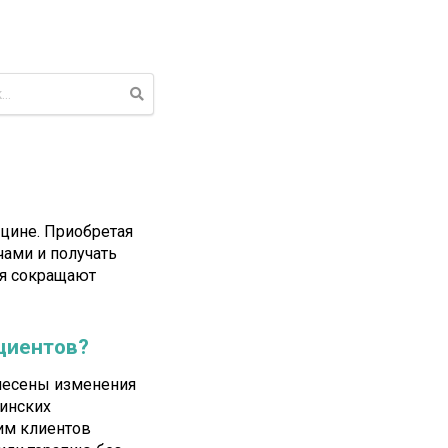
цине. Приобретая
чами и получать
я сокращают
ациентов?
внесены изменения
инских
им клиентов