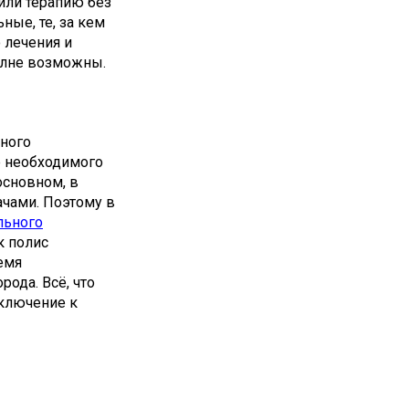
или терапию без
ые, те, за кем
 лечения и
олне возможны.
ьного
е необходимого
основном, в
чами. Поэтому в
льного
к полис
емя
рода. Всё, что
дключение к