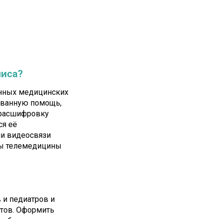
лиса?
онных медицинских
ованную помощь,
ь расшифровку
ся её
ли видеосвязи
сы телемедицины
 и педиатров и
стов. Оформить